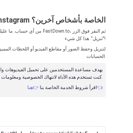
هل يدعم FastDown.to تنزيل أبرز مقاطع Instagram الخاصة بأشخاص آخرين؟
"تنزيل". هذا كل شيء!
الحسابات.
كنت تستخدم هذه الأداة لانتهاك الخصوصية ومعلومات الآخرين.
👉هنا👈
اقرأ شروط الخدمة الخاصة بنا