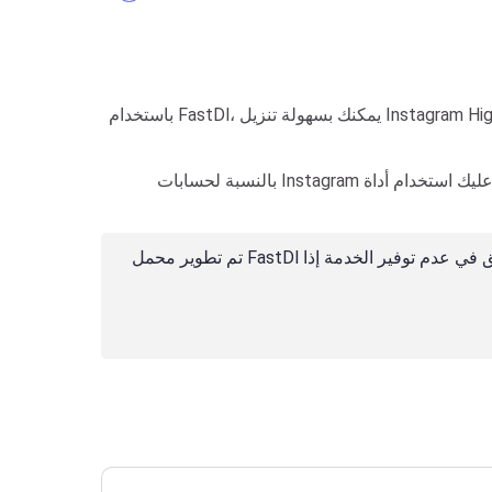
باستخدام FastDl، يمكنك بسهولة تنزيل Instagram Highlights من أي حساب. ما عليك سوى نسخ رابط النقاط البارزة ولصقه في حقل الإدخال على FastDown.to، ثم النقر فوق الزر
تم تطوير محمل FastDl بهدف مساعدة المستخدمين على تحميل الفيديوهات والصور التي يتم نشرها بواسطة حساباتهم الخاصة. ومع ذلك، نحتفظ بالحق في عدم توفير الخدمة إذا