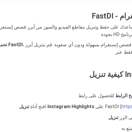
غرام
تساعدك على حفظ وتنزيل مقاطع الفيديو والصور من أبرز قصص إنستغر
، مما يتيح لك حفظ جميع مقاطع الفيديو أو الصور من أبرز قصص إنستغرام بسهولة ودون أي صعوبة. قم بتنزيل أبرز
FastDl
هو أداة تم تطويرها بواسطة
تحمي
 الرابط
http
على FastDl (
تنزيل Instagram Highlights
افتح أداة
ى الزر
تنزيل