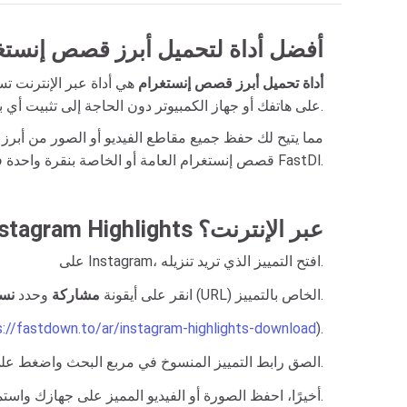
FastDl - أفضل أداة لتحميل أبرز قصص إنست
أداة تحميل أبرز قصص إنستغرام
هي أداة عبر الإنترنت 
بجودة HD على هاتفك أو جهاز الكمبيوتر دون الحاجة إلى تثبيت أي برنامج.
قصص إنستغرام العامة أو الخاصة بنقرة واحدة فقط عبر FastDl.
كيفية تنزيل Instagram Highlights عبر الإنترنت؟
على Instagram، افتح التمييز الذي تريد تنزيله.
للحصول على رابط (URL) الخاص بالتمييز.
انقر على أيقونة
مشاركة
وحدد
نسخ
s://fastdown.to/ar/instagram-highlights-download
).
.
الصق رابط التمييز المنسوخ في مربع البحث واضغط عل
أخيرًا، احفظ الصورة أو الفيديو المميز على جهازك واستمتع به.