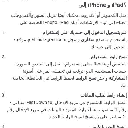
إلى iPhone و iPad؟
مثل الكمبيوتر أو الأندرويد، يمكنك أيضًا تنزيل الصور والفيديوهات
الخاصة على iPhone، iPad. تحتاج إلى اتباع الإرشادات أدناه:
قم بتسجيل الدخول إلى حسابك على إنستغرام
- افتح موقع Instagram.com باستخدام متصفح
سفاري
وسجل
الدخول إلى حسابك.
نسخ رابط إنستغرام
- على إنستغرام، انتقل إلى الفيديو، الصورة، Reels، القصص أو
حساب المستخدم الذي ترغب في تحميله. انقر على أيقونة
المشاركة
واختر
نسخ الرابط
لحفظ الرابط في الحافظة الخاصة
بك.
إنشاء رابط لجلب البيانات
- عد إلى FastDown.to، الصق الرابط المنسوخ في مربع الإدخال
رقم 1 → سيتم إنشاء رابط استرداد البيانات في مربع الإدخال رقم
لنسخ الرابط الجديد.
2 → انقر على زر
نسخ
انسخ النص بالكامل.