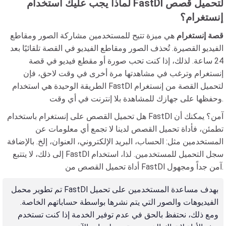
لماذا يجب عليك استخدام FastDl لتحميل قصص
إنستغرام؟
قصة إنستغرام
هي ميزة تتيح للمستخدمين مشاركة الصور ومقاطع
الفيديو القصيرة. تُحذف الصور ومقاطع الفيديو في القصة تلقائيًا بعد
24 ساعة. لذلك، إذا كنت تحب صورة أو مقطع فيديو في قصة
إنستغرام وترغب في مشاهدتها مرة أخرى في وقت لاحق، فإن
الطريقة الوحيدة هي استخدام FastDl لتحميل القصة من إنستغرام
وحفظها على جهازك للمشاهدة بلا إنترنت في أي وقت.
هل تحميل القصص على إنستغرام باستخدام FastDl آمن؟ يمكنك أن
تطمئن، فأداة تحميل القصص لدينا لا تجمع أي معلومات عن
المستخدمين مثل: الحساب، البريد الإلكتروني، العنوان، إلخ. بالإضافة
إلى ذلك، لا يتتبع FastDl سجل التحميل للمستخدمين. لذا، استخدام
أداة تحميل القصص من FastDl آمن جداً ومجهول.
تم تطوير محمل FastDl بهدف مساعدة المستخدمين على تحميل
الفيديوهات والصور التي يتم نشرها بواسطة حساباتهم الخاصة.
ومع ذلك، نحتفظ بالحق في عدم توفير الخدمة إذا كنت تستخدم