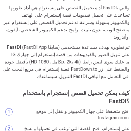
أداة تحميل القصص على إنستغرام هي أداة طورتها FastDl، والتي
تساعدك على تحميل فيديوهات قصة إنستغرام على الهاتف
والكمبيوتر بسهولة وسرعة. تدعم تحميل القصص على إنستغرام عبر
متصفح الويب، بدون تثبيت برامج. تدعم الكمبيوتر الشخصي، آيفون،
وأندرويد.
(FastDl App سابقًا) تم تطويره بهدف مساعدة مستخدمي
FastDl
IG على تنزيل الصور والفيديوهات من قصة إنستغرام إلى جهازك
بأفضل جودة (HD كامل، 1080p، 2k، 4k). ما عليك سوى لصق رابط
قصة إنستغرام في مربع البحث على FastDown.to والضغط على زر
التنزيل. سيساعدك FastDl في التعامل مع الباقي.
كيف يمكن تحميل قصص إنستجرام باستخدام
FastDl؟
افتح متصفحًا على جهاز الكمبيوتر وانتقل إلى موقع
Instagram.com.
على إنستغرام، افتح القصة التي ترغب في تحميلها وانسخ