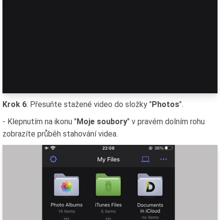
Krok 6
: Přesuňte stažené video do složky "
Photos
".
- Klepnutím na ikonu "
Moje soubory
" v pravém dolním rohu
zobrazíte průběh stahování videa.