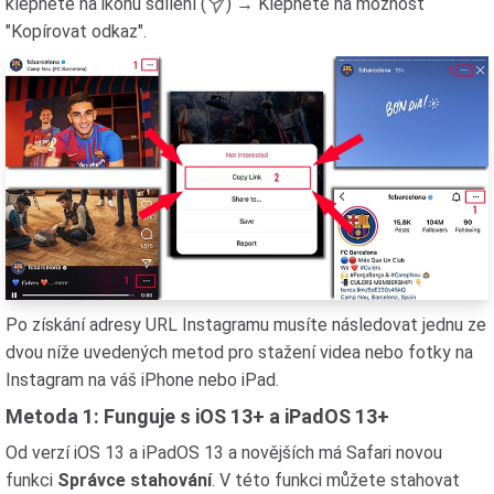
klepněte na ikonu sdílení (
) → Klepněte na možnost
"Kopírovat odkaz".
Po získání adresy URL Instagramu musíte následovat jednu ze
dvou níže uvedených metod pro stažení videa nebo fotky na
Instagram na váš iPhone nebo iPad.
Metoda 1: Funguje s iOS 13+ a iPadOS 13+
Od verzí iOS 13 a iPadOS 13 a novějších má Safari novou
funkci
Správce stahování
. V této funkci můžete stahovat