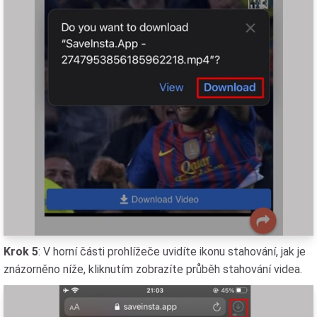
Krok 5
: V horní části prohlížeče uvidíte ikonu stahování, jak je
znázorněno níže, kliknutím zobrazíte průběh stahování videa.