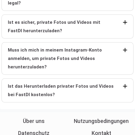
legal?
Ist es sicher, private Fotos und Videos mit
FastDl herunterzuladen?
Muss ich mich in meinem Instagram-Konto
anmelden, um private Fotos und Videos
herunterzuladen?
Ist das Herunterladen privater Fotos und Videos
bei FastDl kostenlos?
Über uns
Nutzungsbedingungen
Datenschutz
Kontakt