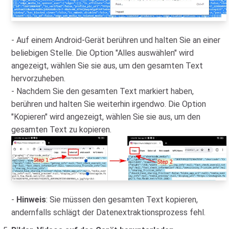
- Auf einem Android-Gerät berühren und halten Sie an einer
beliebigen Stelle. Die Option "Alles auswählen" wird
angezeigt, wählen Sie sie aus, um den gesamten Text
hervorzuheben.
- Nachdem Sie den gesamten Text markiert haben,
berühren und halten Sie weiterhin irgendwo. Die Option
"Kopieren" wird angezeigt, wählen Sie sie aus, um den
gesamten Text zu kopieren.
-
Hinweis
: Sie müssen den gesamten Text kopieren,
andernfalls schlägt der Datenextraktionsprozess fehl.