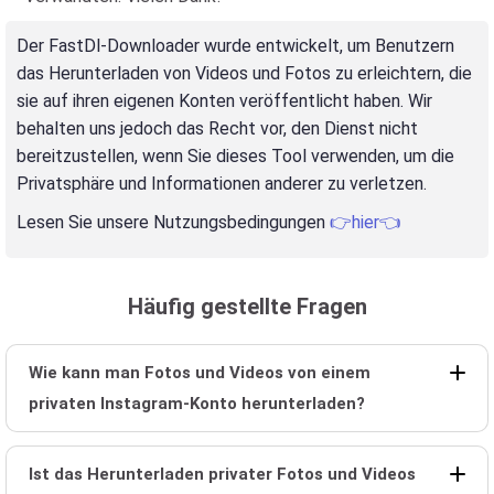
Der FastDl-Downloader wurde entwickelt, um Benutzern
das Herunterladen von Videos und Fotos zu erleichtern, die
sie auf ihren eigenen Konten veröffentlicht haben. Wir
behalten uns jedoch das Recht vor, den Dienst nicht
bereitzustellen, wenn Sie dieses Tool verwenden, um die
Privatsphäre und Informationen anderer zu verletzen.
Lesen Sie unsere Nutzungsbedingungen
👉hier👈
Häufig gestellte Fragen
Wie kann man Fotos und Videos von einem
privaten Instagram-Konto herunterladen?
Ist das Herunterladen privater Fotos und Videos