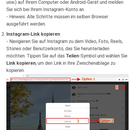
usw.) auf Ihrem Computer oder Android-Gerät und melden
Sie sich bei Ihrem Instagram-Konto an.
- Hinweis: Alle Schritte müssen im selben Browser
ausgeführt werden.
Instagram-Link kopieren
- Navigieren Sie auf Instagram zu dem Video, Foto, Reels,
Stories oder Benutzerkonto, das Sie herunterladen
möchten. Tippen Sie auf das
Teilen
-Symbol und wählen Sie
Link kopieren
, um den Link in Ihre Zwischenablage zu
kopieren.