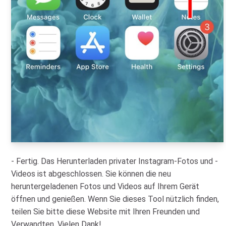
- Fertig. Das Herunterladen privater Instagram-Fotos und -
Videos ist abgeschlossen. Sie können die neu
heruntergeladenen Fotos und Videos auf Ihrem Gerät
öffnen und genießen. Wenn Sie dieses Tool nützlich finden,
teilen Sie bitte diese Website mit Ihren Freunden und
Verwandten. Vielen Dank!