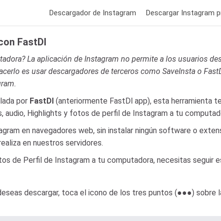
Descargador de Instagram
Descargar Instagram p
con FastDl
dora? La aplicación de Instagram no permite a los usuarios des
 hacerlo es usar descargadores de terceros como SaveInsta o FastD
gram.
llada por
FastDl
(anteriormente FastDl app), esta herramienta te
s, audio, Highlights y fotos de perfil de Instagram a tu computa
agram en navegadores web, sin instalar ningún software o extens
ealiza en nuestros servidores.
otos de Perfil de Instagram a tu computadora, necesitas seguir 
deseas descargar, toca el icono de los tres puntos (●●●) sobre l