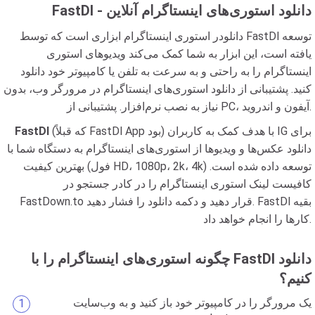
FastDl - دانلود استوری‌های اینستاگرام آنلاین
دانلودر استوری اینستاگرام ابزاری است که توسط FastDl توسعه
یافته است، این ابزار به شما کمک می‌کند ویدیوهای استوری
اینستاگرام را به راحتی و به سرعت به تلفن یا کامپیوتر خود دانلود
کنید. پشتیبانی از دانلود استوری‌های اینستاگرام در مرورگر وب، بدون
نیاز به نصب نرم‌افزار. پشتیبانی از PC، آیفون و اندروید.
(که قبلاً FastDl App بود) با هدف کمک به کاربران IG برای
FastDl
دانلود عکس‌ها و ویدیوها از استوری‌های اینستاگرام به دستگاه شما با
بهترین کیفیت (فول HD، 1080p، 2k، 4k) توسعه داده شده است.
کافیست لینک استوری اینستاگرام را در کادر جستجو در
FastDown.to قرار دهید و دکمه دانلود را فشار دهید. FastDl بقیه
کارها را انجام خواهد داد.
چگونه استوری‌های اینستاگرام را با FastDl دانلود
کنیم؟
یک مرورگر را در کامپیوتر خود باز کنید و به وب‌سایت