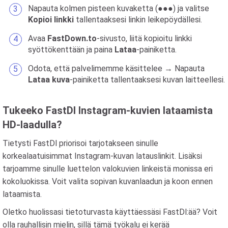
Napauta kolmen pisteen kuvaketta (●●●) ja valitse
Kopioi linkki
tallentaaksesi linkin leikepöydällesi.
Avaa
FastDown.to
-sivusto, liitä kopioitu linkki
syöttökenttään ja paina
Lataa
-painiketta.
Odota, että palvelimemme käsittelee → Napauta
Lataa kuva
-painiketta tallentaaksesi kuvan laitteellesi.
Tukeeko FastDl Instagram-kuvien lataamista
HD-laadulla?
Tietysti FastDl priorisoi tarjotakseen sinulle
korkealaatuisimmat Instagram-kuvan latauslinkit. Lisäksi
tarjoamme sinulle luettelon valokuvien linkeistä monissa eri
kokoluokissa. Voit valita sopivan kuvanlaadun ja koon ennen
lataamista.
Oletko huolissasi tietoturvasta käyttäessäsi FastDl:ää? Voit
olla rauhallisin mielin, sillä tämä työkalu ei kerää