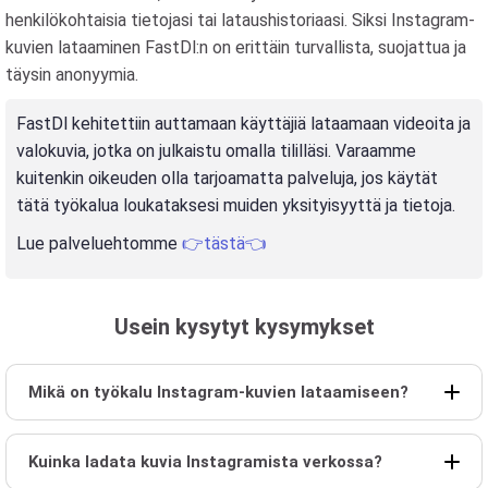
henkilökohtaisia tietojasi tai lataushistoriaasi. Siksi Instagram-
kuvien lataaminen FastDl:n on erittäin turvallista, suojattua ja
täysin anonyymia.
FastDl kehitettiin auttamaan käyttäjiä lataamaan videoita ja
valokuvia, jotka on julkaistu omalla tililläsi. Varaamme
kuitenkin oikeuden olla tarjoamatta palveluja, jos käytät
tätä työkalua loukataksesi muiden yksityisyyttä ja tietoja.
Lue palveluehtomme
👉tästä👈
Usein kysytyt kysymykset
Mikä on työkalu Instagram-kuvien lataamiseen?
Kuinka ladata kuvia Instagramista verkossa?