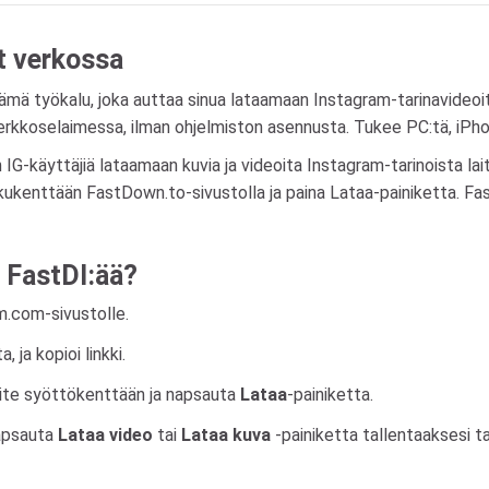
t verkossa
ämä työkalu, joka auttaa sinua lataamaan Instagram-tarinavideoita
rkkoselaimessa, ilman ohjelmiston asennusta. Tukee PC:tä, iPhon
-käyttäjiä lataamaan kuvia ja videoita Instagram-tarinoista laitte
hakukenttään FastDown.to-sivustolla ja paina Lataa-painiketta. Fas
 FastDl:ää?
am.com-sivustolle.
 ja kopioi linkki.
oite syöttökenttään ja napsauta
Lataa
-painiketta.
apsauta
Lataa video
tai
Lataa kuva
-painiketta tallentaaksesi tar