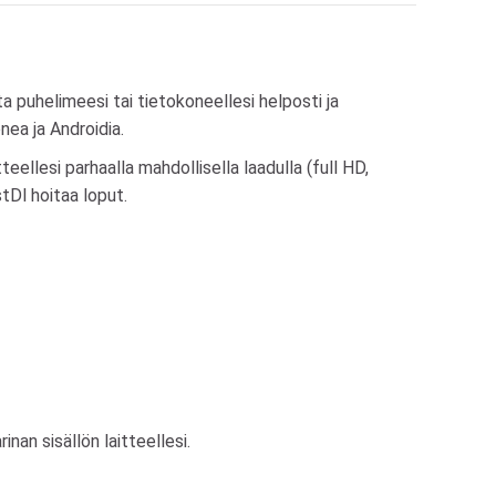
 puhelimeesi tai tietokoneellesi helposti ja
ea ja Androidia.
ellesi parhaalla mahdollisella laadulla (full HD,
tDl hoitaa loput.
inan sisällön laitteellesi.