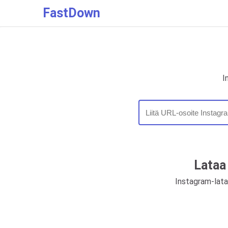
FastDown
I
Lataa 
Instagram-lataa