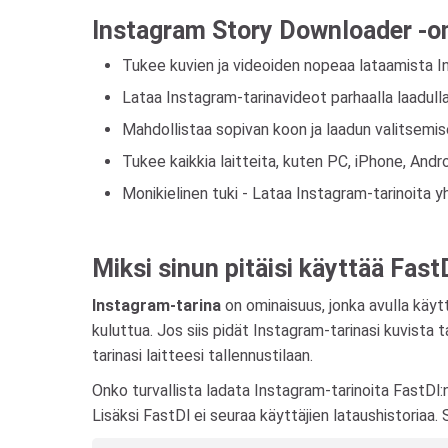
Instagram Story Downloader -o
Tukee kuvien ja videoiden nopeaa lataamista I
Lataa Instagram-tarinavideot parhaalla laadulla:
Mahdollistaa sopivan koon ja laadun valitsemise
Tukee kaikkia laitteita, kuten PC, iPhone, Andr
Monikielinen tuki - Lataa Instagram-tarinoita y
Miksi sinun pitäisi käyttää Fas
Instagram-tarina
on ominaisuus, jonka avulla käytt
kuluttua. Jos siis pidät Instagram-tarinasi kuvista
tarinasi laitteesi tallennustilaan.
Onko turvallista ladata Instagram-tarinoita FastDl:n
Lisäksi FastDl ei seuraa käyttäjien lataushistoriaa. 