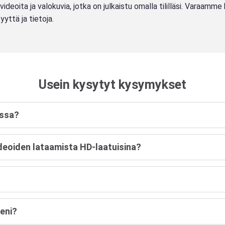
deoita ja valokuvia, jotka on julkaistu omalla tililläsi. Varaamme 
yttä ja tietoja.
Usein kysytyt kysymykset
ossa?
deoiden lataamista HD-laatuisina?
leni?