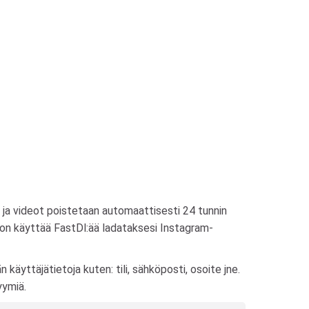
at ja videot poistetaan automaattisesti 24 tunnin
a on käyttää FastDl:ää ladataksesi Instagram-
käyttäjätietoja kuten: tili, sähköposti, osoite jne.
yymiä.