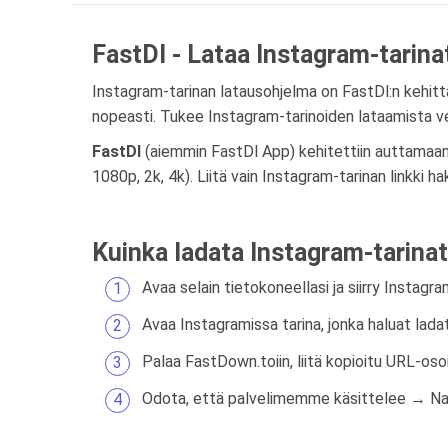
FastDl - Lataa Instagram-tarina
Instagram-tarinan latausohjelma on FastDl:n kehitt
nopeasti. Tukee Instagram-tarinoiden lataamista ve
FastDl
(aiemmin FastDl App) kehitettiin auttamaan IG
1080p, 2k, 4k). Liitä vain Instagram-tarinan linkki 
Kuinka ladata Instagram-tarinat
Avaa selain tietokoneellasi ja siirry Instagr
Avaa Instagramissa tarina, jonka haluat ladata,
Palaa FastDown.toiin, liitä kopioitu URL-os
Odota, että palvelimemme käsittelee → N