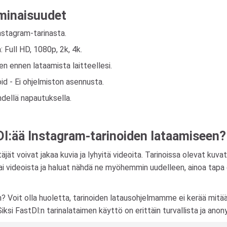
minaisuudet
nstagram-tarinasta.
 Full HD, 1080p, 2k, 4k.
n ennen lataamista laitteellesi.
oid - Ei ohjelmiston asennusta.
hdellä napautuksella.
tDl:ää Instagram-tarinoiden lataamiseen?
äjät voivat jakaa kuvia ja lyhyitä videoita. Tarinoissa olevat kuv
 tai videoista ja haluat nähdä ne myöhemmin uudelleen, ainoa tap
? Voit olla huoletta, tarinoiden latausohjelmamme ei kerää mitään 
Siksi FastDl:n tarinalataimen käyttö on erittäin turvallista ja anon