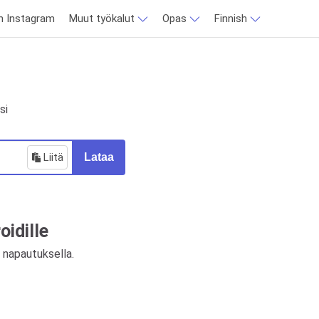
en Instagram
Muut työkalut
Opas
Finnish
si
Liitä
Lataa
oidille
ä napautuksella.