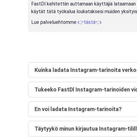
FastDl kehitettiin auttamaan käyttäjiä lataamaan vi
käytät tätä työkalua loukataksesi muiden yksityisy
Lue palveluehtomme
👉tästä👈
Kuinka ladata Instagram-tarinoita verk
Tukeeko FastDl Instagram-tarinoiden vi
En voi ladata Instagram-tarinoita?
Täytyykö minun kirjautua Instagram-tilil