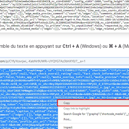
semble du texte en appuyant sur
Ctrl + A
(Windows) ou
⌘ + A
(Ma