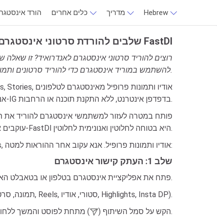
Hebrew
מדריך
כלים אחרים
הורד אינסטגר
שלבים להורדת סרטוני אינסטגרם באנדרואיד עם FastDl
רוצים להוריד סרטוני אינסטגרם לאנדרואיד? זו שאלה ש
להשתמש במוריד אינסטגרם כדי להוריד סרטונים ותמונות אינסטגרם למכשיר שלך.
אנדרואיד בחינם. שמור והורד תמונות או סרטונים מ-IG בדפדפן אינטרנט, ללא התקנת תוכנה או הרחבות.
עוקבים אחרי היסטוריית הורדות. לכן, הורדת תמונות וסרטוני אינסטגרם ב-FastDl היא בטוחה לחלוטין ואנונימית לחלוטין.
מוריד FastDl תומך בהורדת כל תוכן באינסטגרם כגון: תמונות, סרטונים, Reels, Stories, אודיו ותמונות פרופיל. אנא עקוב אחר ההוראות למטה:
שלב 1: העתק קישור אינסטגרם
- פתח את אפליקציית אינסטגרם בטלפון או בטאבלט האנדרואיד שלך.
- מצא את הפוסט עם התמונה או הסרטון שברצונך להוריד (תמונה, סרטון, Reels, סטורי, אודיו, Highlights, Insta DP).
.
- הקש על סמל השיתוף (
) מתחת לפוסט והמשך ללחו