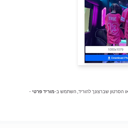
ו הסרטון שברצונך להוריד, השתמש ב-
מוריד פרטי