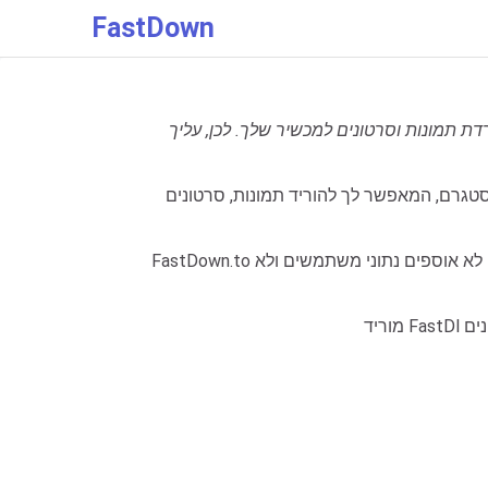
FastDown
ת תמונות וסרטונים למכשיר שלך. לכן, עליך
רטונים, Reels, Stories, אודיו ותמונות פרופיל מאינסטגרם לטלפונים
FastDown.to פותח במטרה לעזור למשתמשי אינסטגרם להוריד את התמונות והסרטונים המועדפים עליהם למכשירים שלהם בקלות. אנחנו לא אוספים נתוני משתמשים ולא