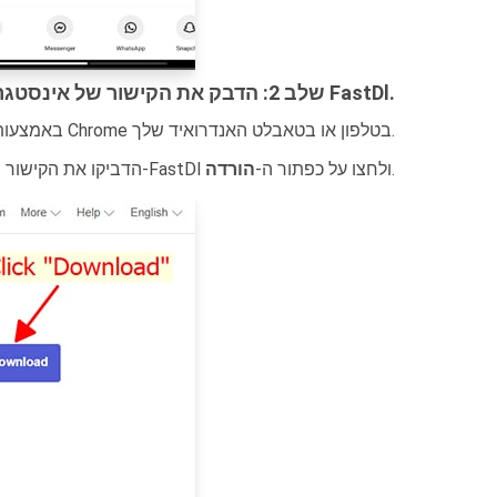
שלב 2: הדבק את הקישור של אינסטגרם לתוך FastDl.
באמצעות דפדפן Chrome בטלפון או בטאבלט האנדרואיד שלך.
.
- הדביקו את הקישור מאינסטגרם שהעתקתם זה עתה לתוך תיבת הקלט ב-FastDl ולחצו על כפתור ה-
הורדה