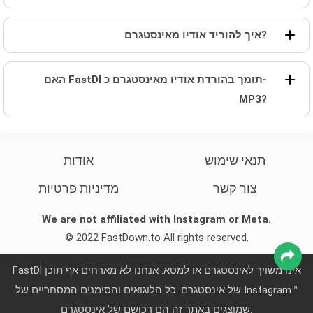
איך להוריד אודיו מאינסטגרם?
האם FastDl תומך בהורדת אודיו מאינסטגרם כ-
MP3?
תנאי שימוש
אודות
צור קשר
מדיניות פרטיות
We are not affiliated with Instagram or Meta.
© 2022 FastDown.to All rights reserved.
FastDl אינו משויך לאינסטגרם או למטא. אנחנו לא מארחים אף תוכן
של אינסטגרם. כל הלוגואים והסימנים המסחריים של Instagram™
שמוצגים באתר זה הם רכושם של אינסטגרם.