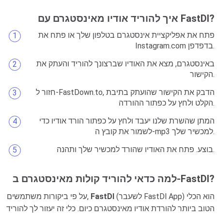
איך להוריד אודיו מאינסטגרם עם FastDl?
פתח את אפליקציית אינסטגרם בטלפון שלך או פתח את
Instagram.com בדפדפן.
באינסטגרם, מצא את האודיו שברצונך להוריד והעתק את
הקישור.
חזור ל-FastDown.to, הדבק את הקישור שהועתק בתיבת
הקלט ולחץ על כפתור ההורדה.
המתן שהשרת שלנו יעבד ולחץ על כפתור הורד אודיו כדי
לשמור את קובץ ה-mp3 למכשיר שלך.
בוצע. פתח את האודיו שהורד למכשיר שלך ותהנה.
למה כדאי להוריד קולות מאינסטגרם ב-FastDl?
(לשעבר FastDl App) הוא הכלי
FastDl
על פי ביקורות משתמשים,
הטוב ביותר להורדת אודיו מאינסטגרם כיום. כלי זה יעזור לך להוריד