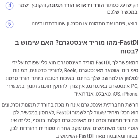
הקישו על כפתור
הורד וידאו
או
הורד תמונה
, והקובץ יישמר
במכשיר שלכם.
בוצע, פתחו את התמונה או הסרטון שהורדתם ותיהנו.
מהו מוריד אינסטגרם? האם שימוש ב-FastDl
בטוח?
מוריד האינסטגרם הוא כלי שפותח על ידי FastDl, המאפשר לך
להוריד סרטונים, תמונות, Reels, סיפורים ואווטאר מאינסטגרם
לטלפון או למחשב שלך בחינם ובאיכות הטובה ביותר. הורד סרטוני
אינסטגרם באינטרנט, אין צורך להתקין תוכנה. תומך במכשירי PC,
טאבלט, אנדרואיד, iOS, iPhone.
הרשת החברתית אינסטגרם אינה תומכת בהורדת תמונות וסרטונים
לאחסון במכשיר. לכן, FastDl הוא הכלי היחיד שעוזר לך לשמור
ולהוריד תמונות וסרטונים מאינסטגרם בקלות. בנוסף, כלי זה אינו
אוסף נתוני משתמשים ואינו עוקב אחר היסטוריית ההורדות. לכן,
השימוש ב-FastDl בטוח ומאובטח מאוד.