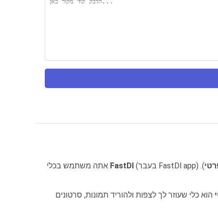
רטי
).
FastDl
אתה משתמש בכלי
הוא כלי שעוזר לך לצפות ולהוריד תמונות, סרטונים, Reels, סיפורים, פרופילים והיילייטים מחשבונות אינסטגרם פרטיים בקלות ובמהירות. תומך במחשב,