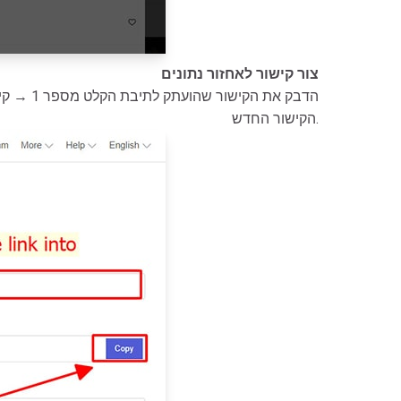
צור קישור לאחזור נתונים
- חזור ל-FastDown.to, הדבק את הקישור שהועתק לתיבת הקלט מספר 1 → קישור אחזור הנתונים ייווצר בתיבת הקלט מספר 2 → לחץ על כפתור
הקישור החדש.