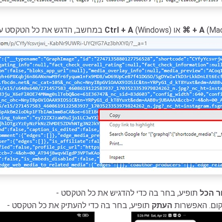
⌘ + A
(Windows) או
Ctrl + A
- במחשב, הדגש את כל הטקסט על ידי לחיצה על
ר הכל
קום. האפשרות
העתק