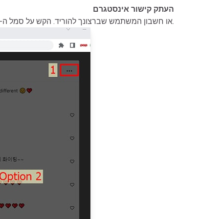
העתק קישור אינסטגרם
כדי לשמור את הקישור בלוח.
- באינסטגרם, נווט אל הווידאו, התמונה, Reels, Stories או חשבון המשתמש שברצונך להוריד. הקש על סמל ה-