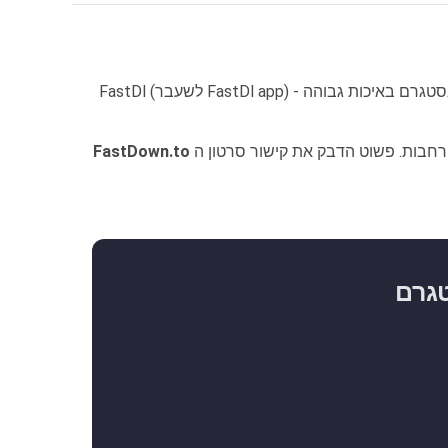
FastDl (לשעבר FastDl app) - מוריד סרטוני רילס מאינסטגרם הוא כלי נהדר להורדת סרטוני רילס מאינסטגרם, המאפשר לך להוריד סרטוני רילס מאינסטגרם באיכות גבוהה: Full
הוא כלי מבוסס דפדפן אינטרנט שאינו דורש ממך להתקין תוכנה או הרחבות. פשוט הדבק את קישור סרטון ה-Reels לתיבת הקלט ב-FastDl ולחץ על כפתור ההורדה.
FastDown.to
טגרם