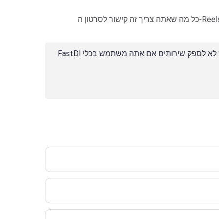
כל מה שאתה צריך זה קישור לסרטון ה-Reels באינסטגרם, וכל העיבוד נעשה בשרתים של FastDl. שמור והורד סרטוני Reels מאינסטגרם בלחיצה אחת בלבד. תומך בכל
FastDl פותח במטרה לעזור למשתמשים להוריד סרטונים ותמונות שפורסמו על ידי חשבונך. עם זאת, אנו שומרים לעצמנו את הזכות לא לספק שירותים אם אתה משתמש בכלי