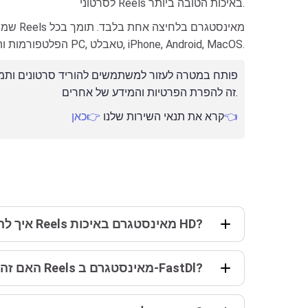
לסרטוני Reels באיכות הטובה ביותר.
הפלטפורמות והמכשירים כגון PC, טאבלט, iPhone, Android, MacOS.
זה להפרת הפרטיות והמידע של אחרים.
👉כאן👈
קרא את תנאי השירות שלנו
איך להוריד סרטוני Reels מאינסטגרם באיכות HD?
האם זה בטוח להוריד סרטוני Reels מאינסטגרם ב-FastDl?