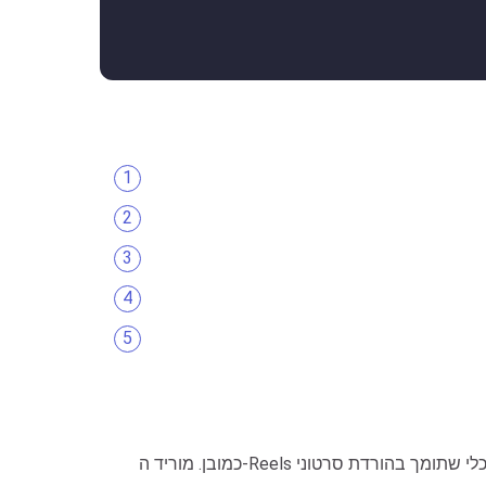
כמובן. מוריד ה-Reels של אינסטגרם הוא כלי שתומך בהורדת סרטוני Reels באינסטגרם באיכות הגבוהה ביותר: Full HD, 1080p, 2k, 4k. אנו ניתן עדיפות להצגת קישורי הורדה