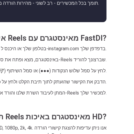
תומך בכל המכשירים - רב לשוני - מהירות הורדה מהירה מאוד.
איך להוריד סרטוני Reels מאינסטגרם עם FastDl?
פתח את אפליקציית Instagram בטלפון שלך או היכנס ל-instagram.com בדפדפן שלך.
באינסטגרם, מצא ופתח את סרטון ה-Reels שברצונך להוריד.
.
לחץ על סמל שלוש הנקודות (●●●) או סמל השיתוף (
.
חזור ל-FastDl, הדבק את הקישור שהועתק לתוך תיבת הקלט ולחץ ע
המתן לעיבוד השרת שלנו והורד את סרטון ה-Reels למכשיר שלך.
האם FastDl תומך בהורדת Reels מאינסטגרם באיכות HD?