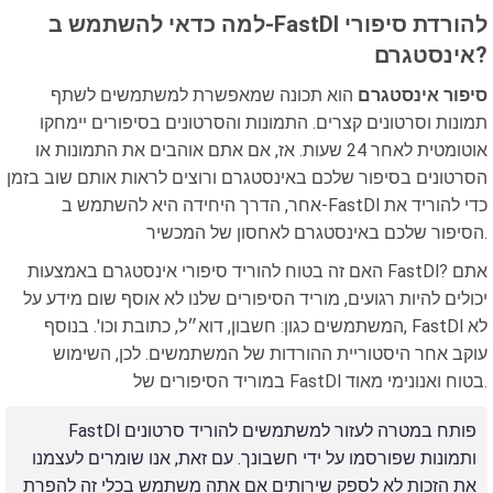
למה כדאי להשתמש ב-FastDl להורדת סיפורי
אינסטגרם?
סיפור אינסטגרם
הוא תכונה שמאפשרת למשתמשים לשתף
תמונות וסרטונים קצרים. התמונות והסרטונים בסיפורים יימחקו
אוטומטית לאחר 24 שעות. אז, אם אתם אוהבים את התמונות או
הסרטונים בסיפור שלכם באינסטגרם ורוצים לראות אותם שוב בזמן
אחר, הדרך היחידה היא להשתמש ב-FastDl כדי להוריד את
הסיפור שלכם באינסטגרם לאחסון של המכשיר.
האם זה בטוח להוריד סיפורי אינסטגרם באמצעות FastDl? אתם
יכולים להיות רגועים, מוריד הסיפורים שלנו לא אוסף שום מידע על
המשתמשים כגון: חשבון, דוא״ל, כתובת וכו'. בנוסף, FastDl לא
עוקב אחר היסטוריית ההורדות של המשתמשים. לכן, השימוש
במוריד הסיפורים של FastDl בטוח ואנונימי מאוד.
FastDl פותח במטרה לעזור למשתמשים להוריד סרטונים
ותמונות שפורסמו על ידי חשבונך. עם זאת, אנו שומרים לעצמנו
את הזכות לא לספק שירותים אם אתה משתמש בכלי זה להפרת