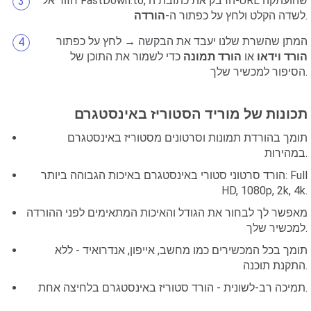
חזור אל FastDown.to, הדבק את כתובת ה-URL שהועתקה
.
לשדה הקלט ולחץ על כפתור ה-
הורדה
המתן שהשרת שלנו יעבד את הבקשה → לחץ על כפתור
הורד וידאו
או
הורד תמונה
כדי לשמור את התוכן של
הסיפור למכשיר שלך.
תכונות של מוריד הסטוריז באינסטגרם
תומך בהורדת תמונות וסרטונים מסטוריז באינסטגרם
במהירות.
הורד סרטוני סטורי באינסטגרם באיכות הגבוהה ביותר: Full
HD, 1080p, 2k, 4k.
מאפשר לך לבחור את הגודל והאיכות המתאימים לפני ההורדה
למכשיר שלך.
תומך בכל המכשירים כמו מחשב, אייפון, אנדרואיד - ללא
התקנת תוכנה.
תמיכה רב-לשונית - הורד סטוריז באינסטגרם בלחיצה אחת.