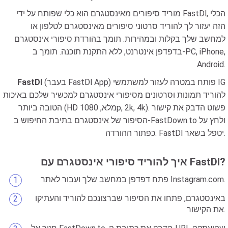
מוריד סיפורים מאינסטגרם הוא כלי שפותח על ידי FastDl, הכלי
הזה יעזור לך להוריד סרטוני סיפורים מאינסטגרם לטלפון או
למחשב שלך בקלות ובמהירות. תומך בהורדת סיפורי אינסטגרם
בדפדפן אינטרנט, ללא התקנת תוכנה. תומך ב-PC, iPhone,
Android.
(בעבר FastDl App) פותח במטרה לעזור למשתמשי IG
FastDl
להוריד תמונות וסרטונים מסיפורי אינסטגרם למכשיר שלכם באיכות
הטובה ביותר (HD מלא, 1080p, 2k, 4k). פשוט הדבק את קישור
הסיפור של אינסטגרם בתיבת החיפוש ב-FastDown.to ולחץ על
כפתור ההורדה. FastDl יטפל בשאר.
איך להוריד סיפורי אינסטגרם עם FastDl?
פתח דפדפן במחשב שלך ועבור לאתר Instagram.com.
באינסטגרם, פתחו את הסיפור שברצונכם להוריד והעתיקו
את הקישור.