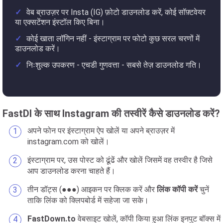
वेब ब्राउज़र पर Insta (IG) फ़ोटो डाउनलोड करें, कोई सॉफ़्टवेयर
या एक्सटेंशन इंस्टॉल किए बिना।
कोई खाता लॉगिन नहीं - इंस्टाग्राम पर फोटो कुछ सरल चरणों में
डाउनलोड करें।
निःशुल्क उपकरण - एचडी गुणवत्ता - सबसे तेज़ डाउनलोड गति।
FastDl के साथ Instagram की तस्वीरें कैसे डाउनलोड करें?
अपने फोन पर इंस्टाग्राम ऐप खोलें या अपने ब्राउज़र में
instagram.com को खोलें।
इंस्टाग्राम पर, उस पोस्ट को ढूंढें और खोलें जिसमें वह तस्वीर है जिसे
आप डाउनलोड करना चाहते हैं।
तीन डॉट्स (●●●) आइकन पर क्लिक करें और
लिंक कॉपी करें
चुनें
ताकि लिंक को क्लिपबोर्ड में सहेजा जा सके।
FastDown.to
वेबसाइट खोलें, कॉपी किया हुआ लिंक इनपुट बॉक्स में