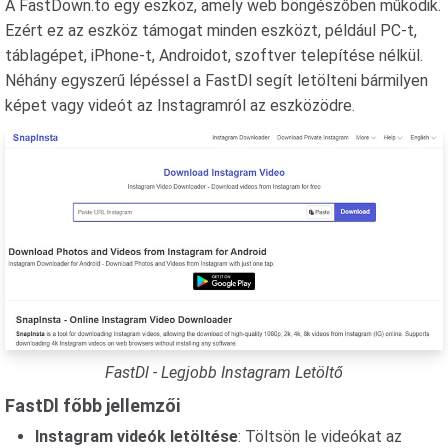
A FastDown.to egy eszköz, amely web böngészőben működik.
Ezért ez az eszköz támogat minden eszközt, például PC-t,
táblagépet, iPhone-t, Androidot, szoftver telepítése nélkül.
Néhány egyszerű lépéssel a FastDl segít letölteni bármilyen
képet vagy videót az Instagramról az eszközödre.
FastDl - Legjobb Instagram Letöltő
FastDl főbb jellemzői
Instagram videók letöltése
: Töltsön le videókat az