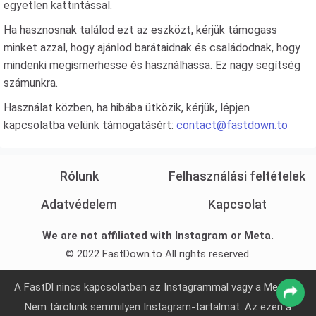
egyetlen kattintással.
Ha hasznosnak találod ezt az eszközt, kérjük támogass
minket azzal, hogy ajánlod barátaidnak és családodnak, hogy
mindenki megismerhesse és használhassa. Ez nagy segítség
számunkra.
Használat közben, ha hibába ütközik, kérjük, lépjen
kapcsolatba velünk támogatásért:
contact@fastdown.to
Rólunk
Felhasználási feltételek
Adatvédelem
Kapcsolat
We are not affiliated with Instagram or Meta.
© 2022 FastDown.to All rights reserved.
A FastDl nincs kapcsolatban az Instagrammal vagy a Metával.
Nem tárolunk semmilyen Instagram-tartalmat. Az ezen a