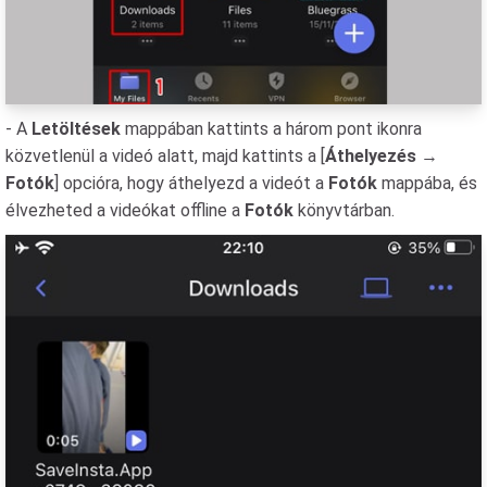
- A
Letöltések
mappában kattints a három pont ikonra
közvetlenül a videó alatt, majd kattints a [
Áthelyezés
→
Fotók
] opcióra, hogy áthelyezd a videót a
Fotók
mappába, és
élvezheted a videókat offline a
Fotók
könyvtárban.