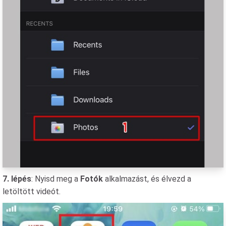
7. lépés
: Nyisd meg a
Fotók
alkalmazást, és élvezd a
letöltött videót.