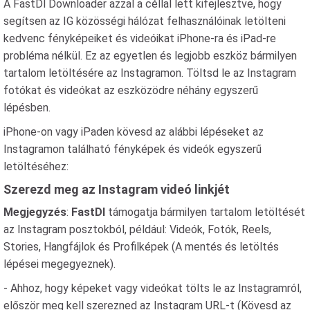
A FastDl Downloader azzal a céllal lett kifejlesztve, hogy
segítsen az IG közösségi hálózat felhasználóinak letölteni
kedvenc fényképeiket és videóikat iPhone-ra és iPad-re
probléma nélkül. Ez az egyetlen és legjobb eszköz bármilyen
tartalom letöltésére az Instagramon. Töltsd le az Instagram
fotókat és videókat az eszközödre néhány egyszerű
lépésben.
iPhone-on vagy iPaden kövesd az alábbi lépéseket az
Instagramon található fényképek és videók egyszerű
letöltéséhez:
Szerezd meg az Instagram videó linkjét
Megjegyzés
:
FastDl
támogatja bármilyen tartalom letöltését
az Instagram posztokból, például: Videók, Fotók, Reels,
Stories, Hangfájlok és Profilképek (A mentés és letöltés
lépései megegyeznek).
- Ahhoz, hogy képeket vagy videókat tölts le az Instagramról,
először meg kell szerezned az Instagram URL-t (Kövesd az