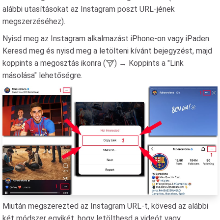
alábbi utasításokat az Instagram poszt URL-jének
megszerzéséhez).
Nyisd meg az Instagram alkalmazást iPhone-on vagy iPaden.
Keresd meg és nyisd meg a letölteni kívánt bejegyzést, majd
koppints a megosztás ikonra (
) → Koppints a "Link
másolása" lehetőségre.
Miután megszerezted az Instagram URL-t, kövesd az alábbi
két módszer egyikét, hogy letölthesd a videót vagy