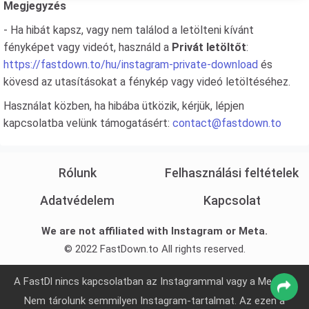
Megjegyzés
- Ha hibát kapsz, vagy nem találod a letölteni kívánt
fényképet vagy videót, használd a
Privát letöltőt
:
https://fastdown.to/hu/instagram-private-download
és
kövesd az utasításokat a fénykép vagy videó letöltéséhez.
Használat közben, ha hibába ütközik, kérjük, lépjen
kapcsolatba velünk támogatásért:
contact@fastdown.to
Rólunk
Felhasználási feltételek
Adatvédelem
Kapcsolat
We are not affiliated with Instagram or Meta.
© 2022 FastDown.to All rights reserved.
A FastDl nincs kapcsolatban az Instagrammal vagy a Metával.
Nem tárolunk semmilyen Instagram-tartalmat. Az ezen a