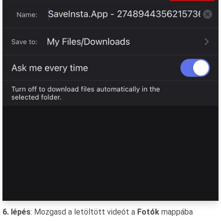
6. lépés
: Mozgasd a letöltött videót a
Fotók
mappába