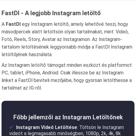
FastDl - A legjobb Instagram letöltő
A
FastDl
egy Instagram letöltő, amely lehetővé teszi, hogy
másodpercek alatt letöltsön olyan tartalmakat, mint: Videó,
Fotó, Reels, Story, Avatar az Instagramon. Az Instagram-
tartalom letöltésének leggyorsabb módja a FastDl Instagram
letöltőjének használata.
Az Instagram letöltő támogat minden eszközt és platformot:
PC, tablet, iPhone, Android. Csak illessze be az Instagram
linket a FastDl beviteli mezőjébe, hogy gyorsan letölthesse a
tartalmat az IG-ről.
Főbb jellemzői az Instagram Letöltőnek
Instagram Videó Letöltése
: Töltsön le Instagram
videót a legmagasabb minőségben, 1080p, 2k, 4k, 8k