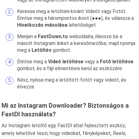
Keresse meg a letölteni kívánt Videót vagy Fotót.
Érintse meg a hárompontos ikont (●●●), és válassza a
Hivatkozás másolása
lehetőséget.
Menjen a
FastDown.to
weboldalra, illessze be a
másolt Instagram linket a keresőmezőbe, majd nyomja
meg a
Letöltés
gombot.
Érintse meg a
Videó letöltése
vagy a
Fotó letöltése
gombot, és a fájl elmentésre kerül az eszközére.
Kész, nyissa meg a letöltött fotót vagy videót, és
élvezze.
Mi az Instagram Downloader? Biztonságos a
FastDl használata?
Az Instagram letöltő egy FastDl által fejlesztett eszköz,
amely lehetővé teszi, hogy videókat, fényképeket, Reels,