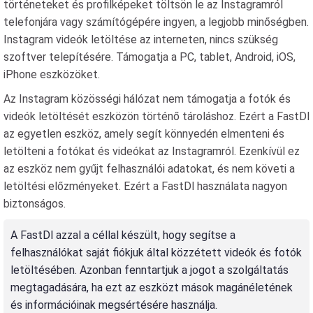
történeteket és profilképeket töltsön le az Instagramról
telefonjára vagy számítógépére ingyen, a legjobb minőségben.
Instagram videók letöltése az interneten, nincs szükség
szoftver telepítésére. Támogatja a PC, tablet, Android, iOS,
iPhone eszközöket.
Az Instagram közösségi hálózat nem támogatja a fotók és
videók letöltését eszközön történő tároláshoz. Ezért a FastDl
az egyetlen eszköz, amely segít könnyedén elmenteni és
letölteni a fotókat és videókat az Instagramról. Ezenkívül ez
az eszköz nem gyűjt felhasználói adatokat, és nem követi a
letöltési előzményeket. Ezért a FastDl használata nagyon
biztonságos.
A FastDl azzal a céllal készült, hogy segítse a
felhasználókat saját fiókjuk által közzétett videók és fotók
letöltésében. Azonban fenntartjuk a jogot a szolgáltatás
megtagadására, ha ezt az eszközt mások magánéletének
és információinak megsértésére használja.