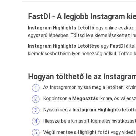
FastDl - A legjobb Instagram ki
Instagram Highlights Letöltő
egy online eszköz,
egyszerű lépésben. Töltsd le a kiemeléseket az I
Instagram Highlights Letöltése
egy
FastDl
által
kiemelésekből bármilyen nehézség nélkül. Töltsd l
Hogyan tölthető le az Instagram
Az Instagramon nyissa meg a letölteni kívá
Koppintson a
Megosztás
ikonra, és válass
Nyissa meg a
Instagram Highlights letölt
Illessze be a kimásolt Kiemelés hivatkozá
Végül mentse a Highlight fotót vagy videót