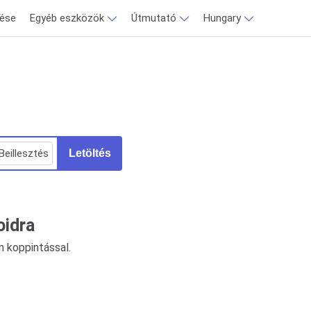
tése
Egyéb eszközök
Útmutató
Hungary
Beillesztés
Letöltés
oidra
n koppintással.