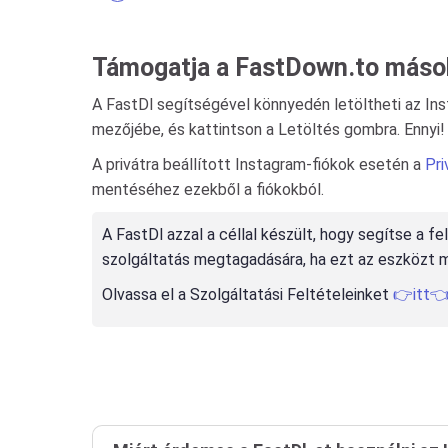
Támogatja a FastDown.to mások
A FastDl segítségével könnyedén letöltheti az Insta
mezőjébe, és kattintson a Letöltés gombra. Ennyi!
A privátra beállított Instagram-fiókok esetén a
Pri
mentéséhez ezekből a fiókokból.
A FastDl azzal a céllal készült, hogy segítse a f
szolgáltatás megtagadására, ha ezt az eszközt 
Olvassa el a Szolgáltatási Feltételeinket
👉itt