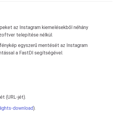
épeket az Instagram kiemelésekből néhány
ftver telepítése nélkül.
y fénykép egyszerű mentését az Instagram
ntással a FastDl segítségével.
ét (URL-jét).
lights-download
).