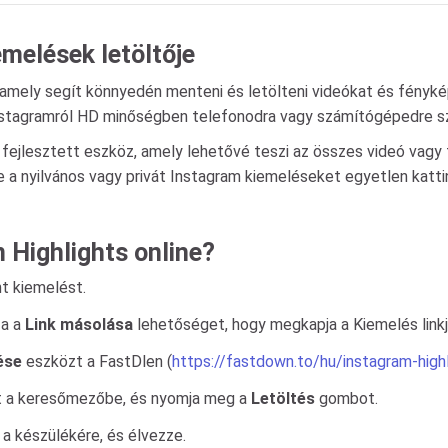
emelések letöltője
 amely segít könnyedén menteni és letölteni videókat és fényk
nstagramról HD minőségben telefonodra vagy számítógépedre szo
 fejlesztett eszköz, amely lehetővé teszi az összes videó vag
e a nyilvános vagy privát Instagram kiemeléseket egyetlen katti
 Highlights online?
nt kiemelést.
za a
Link másolása
lehetőséget, hogy megkapja a Kiemelés linkj
ése
eszközt a FastDlen (
https://fastdown.to/hu/instagram-high
st a keresőmezőbe, és nyomja meg a
Letöltés
gombot.
 a készülékére, és élvezze.