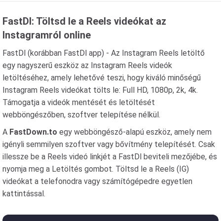
FastDl: Töltsd le a Reels videókat az
Instagramról online
FastDl (korábban FastDl app) - Az Instagram Reels letöltő
egy nagyszerű eszköz az Instagram Reels videók
letöltéséhez, amely lehetővé teszi, hogy kiváló minőségű
Instagram Reels videókat tölts le: Full HD, 1080p, 2k, 4k.
Támogatja a videók mentését és letöltését
webböngészőben, szoftver telepítése nélkül.
A
FastDown.to
egy webböngésző-alapú eszköz, amely nem
igényli semmilyen szoftver vagy bővítmény telepítését. Csak
illessze be a Reels videó linkjét a FastDl beviteli mezőjébe, és
nyomja meg a Letöltés gombot. Töltsd le a Reels (IG)
videókat a telefonodra vagy számítógépedre egyetlen
kattintással.