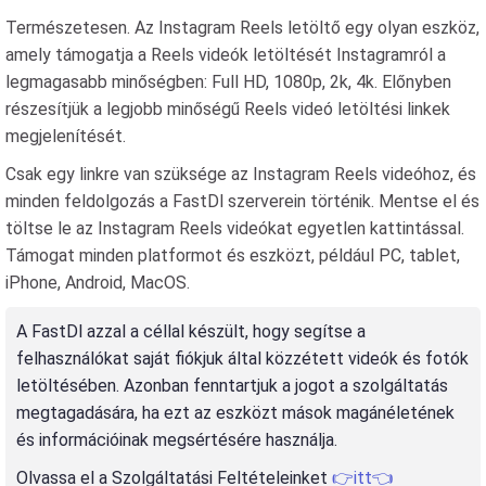
Természetesen. Az Instagram Reels letöltő egy olyan eszköz,
amely támogatja a Reels videók letöltését Instagramról a
legmagasabb minőségben: Full HD, 1080p, 2k, 4k. Előnyben
részesítjük a legjobb minőségű Reels videó letöltési linkek
megjelenítését.
Csak egy linkre van szüksége az Instagram Reels videóhoz, és
minden feldolgozás a FastDl szerverein történik. Mentse el és
töltse le az Instagram Reels videókat egyetlen kattintással.
Támogat minden platformot és eszközt, például PC, tablet,
iPhone, Android, MacOS.
A FastDl azzal a céllal készült, hogy segítse a
felhasználókat saját fiókjuk által közzétett videók és fotók
letöltésében. Azonban fenntartjuk a jogot a szolgáltatás
megtagadására, ha ezt az eszközt mások magánéletének
és információinak megsértésére használja.
Olvassa el a Szolgáltatási Feltételeinket
👉itt👈