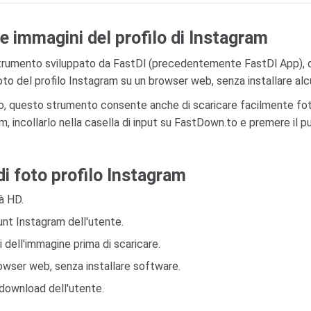
e immagini del profilo di Instagram
strumento sviluppato da FastDl (precedentemente FastDl App), qu
foto del profilo Instagram su un browser web, senza installare al
ilo, questo strumento consente anche di scaricare facilmente fo
, incollarlo nella casella di input su FastDown.to e premere il 
di foto profilo Instagram
tà HD.
unt Instagram dell'utente.
i dell'immagine prima di scaricare.
rowser web, senza installare software.
 download dell'utente.