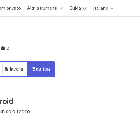
am privato
Altri strumenti
Guida
Italiano
nline
Incolla
Scarica
roid
un solo tocco.