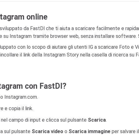
nstagram online
viluppato da FastDl che ti aiuta a scaricare facilmente e rapida
e su Instagram tramite browser web, senza installare software. 
pato con lo scopo di aiutare gli utenti IG a scaricare Foto e Vi
a incollare il link della Instagram Story nella casella di ricerca 
stagram con FastDl?
ito Instagram.com.
 e copia il link.
 nel campo di input e clicca sul pulsante
Scarica
.
ca sul pulsante
Scarica video
o
Scarica immagine
per salvare i