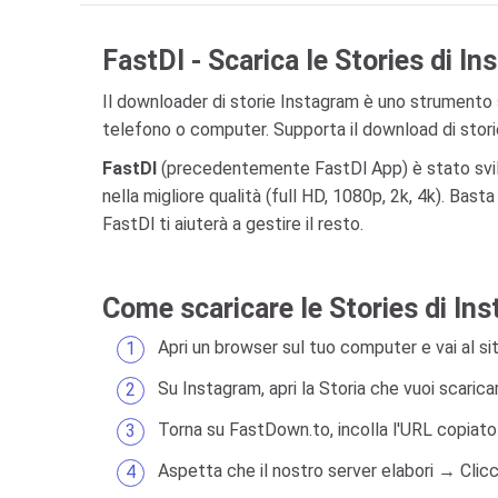
FastDl - Scarica le Stories di I
Il downloader di storie Instagram è uno strumento s
telefono o computer. Supporta il download di stori
FastDl
(precedentemente FastDl App) è stato svilup
nella migliore qualità (full HD, 1080p, 2k, 4k). Bast
FastDl ti aiuterà a gestire il resto.
Come scaricare le Stories di In
Apri un browser sul tuo computer e vai al s
Su Instagram, apri la Storia che vuoi scaricare
Torna su FastDown.to, incolla l'URL copiato
Aspetta che il nostro server elabori → Clic