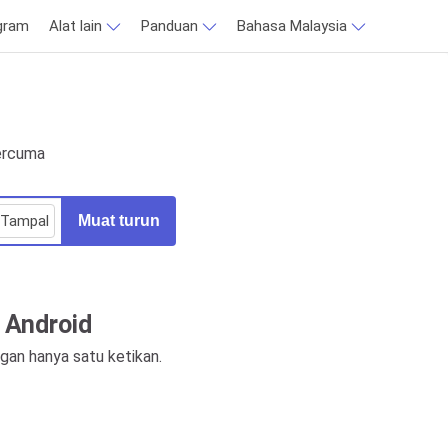
agram
Alat lain
Panduan
Bahasa Malaysia
percuma
Tampal
Muat turun
 Android
gan hanya satu ketikan.