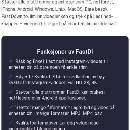
Støtter alle plattformer og enheter som PC, nettbrett,
iPhone, Android, Windows, Linux, MacOS. Bare besøk
FastDown.to, lim inn videolenken og trykk på Last ned-
knappen – videoen blir lagret på enheten din umiddelbart.
Funksjoner av FastDl
Rask og Enkel: Last ned Instagram-videoer til
enheten din på bare noen få enkle trinn.
Høyeste Kvalitet: Støtter nedlasting av høy-
kvalitets Instagram-videoer: Full HD, 2K, 4K.
Støtter alle plattformer: FastDl kan brukes i
nettlesere eller Android-applikasjoner.
Støtter mange filformater: Lagre lyd og video på
enheten din i mange formater: MP3, MP4, osv.
Kvalitetsalternativer: Lar deg velge riktig
videokvalitet før nedlasting.