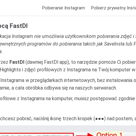
Pobieranie Instagram
Pobierz prywatny Ins
ocą FastDl
ikacja Instagram nie umożliwia użytkownikom pobierania zdjęć 
wnętrznych programów do pobierania takich jak SaveInsta lub Fa
a.
przez
FastDl
(dawniej FastDl app), to narzędzie pomoże Ci pobiera
, Highlights i zdjęć profilowych z Instagrama na Twój komputer w
 z Instagrama w przeglądarkach internetowych, bez instalowania
agramie, a cała obróbka odbywa się na naszych serwerach.
a profilowe z Instagrama na komputer, musisz postępować zgodnie 
 chcesz pobrać, naciśnij ikonę trzech kropek (●●●) nad postem, 