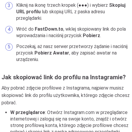
Kliknij na ikonę trzech kropek (●●●) i wybierz
Skopiuj
URL profilu
lub skopiuj URL z paska adresu
przeglądarki.
Wróć do
FastDown.to
, wklej skopiowany link do pola
wprowadzania i naciśnij przycisk
Pobierz
.
Poczekaj, aż nasz serwer przetworzy żądanie i naciśnij
przycisk
Pobierz Awatar
, aby zapisać awatar na
urządzeniu.
Jak skopiować link do profilu na Instagramie?
Aby pobrać zdjęcie profilowe z Instagrama, najpierw musisz
skopiować link do profilu użytkownika, którego zdjęcie chcesz
pobrać.
W przeglądarce
: Otwórz Instagram.com w przeglądarce
internetowej i zaloguj się na swoje konto, znajdź i otwórz
stronę profilową konta, którego zdjęcie profilowe chcesz
pobrać i skopiuj link z paska adresowego przeglądarki.