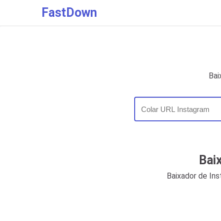
FastDown
Bai
Bai
Baixador de In