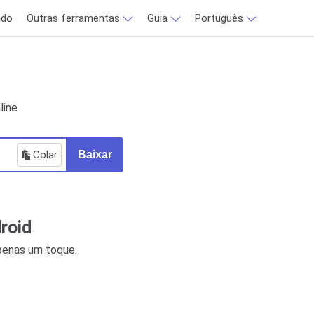
ado
Outras ferramentas
Guia
Português
line
Colar
Baixar
roid
penas um toque.