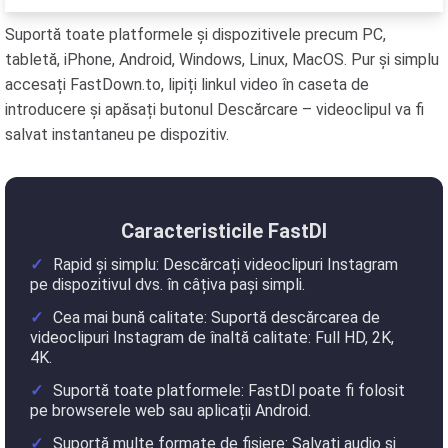
Suportă toate platformele și dispozitivele precum PC,
tabletă, iPhone, Android, Windows, Linux, MacOS. Pur și simplu
accesați FastDown.to, lipiți linkul video în caseta de
introducere și apăsați butonul Descărcare – videoclipul va fi
salvat instantaneu pe dispozitiv.
Caracteristicile FastDl
Rapid și simplu: Descărcați videoclipuri Instagram
pe dispozitivul dvs. în câțiva pași simpli.
Cea mai bună calitate: Suportă descărcarea de
videoclipuri Instagram de înaltă calitate: Full HD, 2K,
4K.
Suportă toate platformele: FastDl poate fi folosit
pe browserele web sau aplicații Android.
Suportă multe formate de fișiere: Salvați audio și