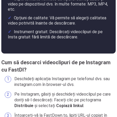
video pe dispozitivul dvs. în multe formate: MP3, MP4,
etc.
Opțiuni de calitate: Vă permite să alegeți calitatea
video potrivită înainte de descărcare.
Instrument gratuit: Descărcați videoclipuri de pe
Insta gratuit fără limită de descărcare.
Cum să descarci videoclipuri de pe Instagram
cu FastDl?
Deschideți aplicația Instagram pe telefonul dvs. sau
instagram.com în browser-ul dvs.
Pe Instagram, găsiți și deschideți videoclipul pe care
doriți să-l descărcați. Faceți clic pe pictograma
Distribuie
și selectați
Copiază linkul
.
Întoarceți-vă la FastDown.to, lipiți URL-ul copiat în