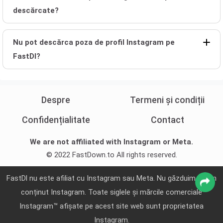
descărcate?
Nu pot descărca poza de profil Instagram pe
FastDl?
Despre
Termeni și condiții
Confidențialitate
Contact
We are not affiliated with Instagram or Meta.
© 2022 FastDown.to All rights reserved.
FastDl nu este afiliat cu Instagram sau Meta. Nu găzduim niciun
conținut Instagram. Toate siglele și mărcile comerciale
Instagram™ afișate pe acest site web sunt proprietatea
Instagram.