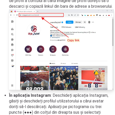
de profil a contului al cărui imagine de profil dorești să o
descarci și copiază linkul din bara de adrese a browserului.
În aplicația Instagram
: Deschideți aplicația Instagram,
găsiți și deschideți profilul utilizatorului a cărui avatar
doriți să-l descărcați. Apăsați pe pictograma cu trei
puncte (●●●) din colțul din dreapta sus și selectați