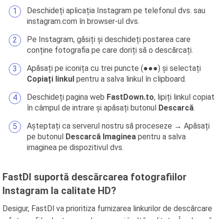
Deschideți aplicația Instagram pe telefonul dvs. sau
instagram.com în browser-ul dvs.
Pe Instagram, găsiți și deschideți postarea care
conține fotografia pe care doriți să o descărcați.
Apăsați pe iconița cu trei puncte (●●●) și selectați
Copiați linkul
pentru a salva linkul în clipboard.
Deschideți pagina web
FastDown.to
, lipiți linkul copiat
în câmpul de intrare și apăsați butonul
Descarcă
.
Așteptați ca serverul nostru să proceseze → Apăsați
pe butonul
Descarcă Imaginea
pentru a salva
imaginea pe dispozitivul dvs.
FastDl suportă descărcarea fotografiilor
Instagram la calitate HD?
Desigur, FastDl va prioritiza furnizarea linkurilor de descărcare