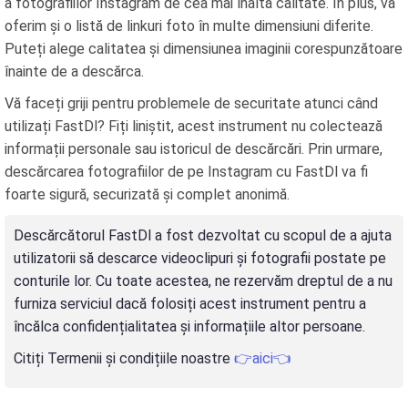
a fotografiilor Instagram de cea mai înaltă calitate. În plus, vă
oferim și o listă de linkuri foto în multe dimensiuni diferite.
Puteți alege calitatea și dimensiunea imaginii corespunzătoare
înainte de a descărca.
Vă faceți griji pentru problemele de securitate atunci când
utilizați FastDl? Fiți liniștit, acest instrument nu colectează
informații personale sau istoricul de descărcări. Prin urmare,
descărcarea fotografiilor de pe Instagram cu FastDl va fi
foarte sigură, securizată și complet anonimă.
Descărcătorul FastDl a fost dezvoltat cu scopul de a ajuta
utilizatorii să descarce videoclipuri și fotografii postate pe
conturile lor. Cu toate acestea, ne rezervăm dreptul de a nu
furniza serviciul dacă folosiți acest instrument pentru a
încălca confidențialitatea și informațiile altor persoane.
Citiți Termenii și condițiile noastre
👉aici👈