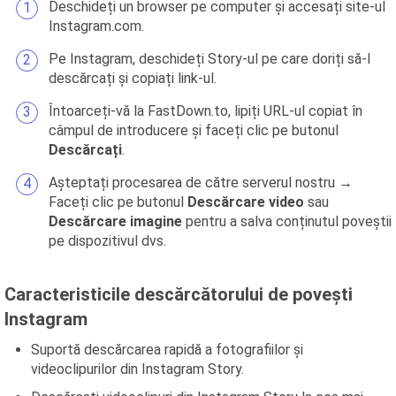
Deschideți un browser pe computer și accesați site-ul
Instagram.com.
Pe Instagram, deschideți Story-ul pe care doriți să-l
descărcați și copiați link-ul.
Întoarceți-vă la FastDown.to, lipiți URL-ul copiat în
câmpul de introducere și faceți clic pe butonul
Descărcați
.
Așteptați procesarea de către serverul nostru →
Faceți clic pe butonul
Descărcare video
sau
Descărcare imagine
pentru a salva conținutul poveștii
pe dispozitivul dvs.
Caracteristicile descărcătorului de povești
Instagram
Suportă descărcarea rapidă a fotografiilor și
videoclipurilor din Instagram Story.