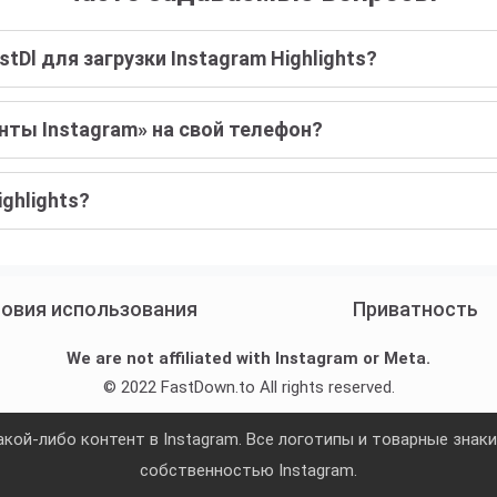
Dl для загрузки Instagram Highlights?
нты Instagram» на свой телефон?
ghlights?
овия использования
Приватность
We are not affiliated with Instagram or Meta.
© 2022 FastDown.to All rights reserved.
какой-либо контент в Instagram. Все логотипы и товарные знак
собственностью Instagram.