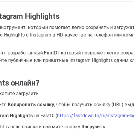
tagram Highlights
нструмент, который помогает легко сохранять и загружать
е Highlights с Instagram в HD-качестве на телефон или к
нт, разработанный
FastDl
, который позволяет легко сохра
йте публичные или приватные Instagram Highlights одним к
hts онлайн?
 хотите загрузить.
ите
Копировать ссылку
, чтобы получить ссылку (URL) вы
ram Highlights
на FastDl (
https://fastdown.to/ru/instagram-h
ht в поле поиска и нажмите кнопку
Загрузить
.