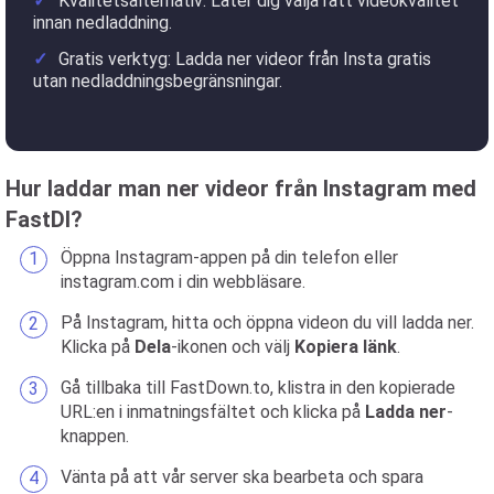
Kvalitetsalternativ: Låter dig välja rätt videokvalitet
innan nedladdning.
Gratis verktyg: Ladda ner videor från Insta gratis
utan nedladdningsbegränsningar.
Hur laddar man ner videor från Instagram med
FastDl?
Öppna Instagram-appen på din telefon eller
instagram.com i din webbläsare.
På Instagram, hitta och öppna videon du vill ladda ner.
Klicka på
Dela
-ikonen och välj
Kopiera länk
.
Gå tillbaka till FastDown.to, klistra in den kopierade
URL:en i inmatningsfältet och klicka på
Ladda ner
-
knappen.
Vänta på att vår server ska bearbeta och spara