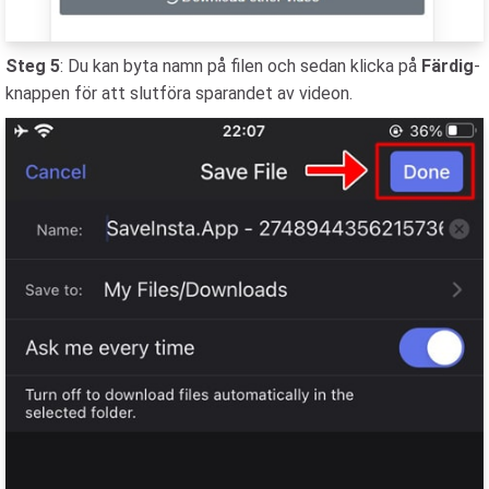
Steg 5
: Du kan byta namn på filen och sedan klicka på
Färdig
-
knappen för att slutföra sparandet av videon.