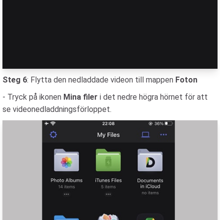
Steg 6
: Flytta den nedladdade videon till mappen
Foton
- Tryck på ikonen
Mina filer
i det nedre högra hörnet för att
se videonedladdningsförloppet.