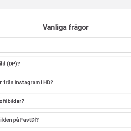
Vanliga frågor
ild (DP)?
r från Instagram i HD?
filbilder?
ilden på FastDl?