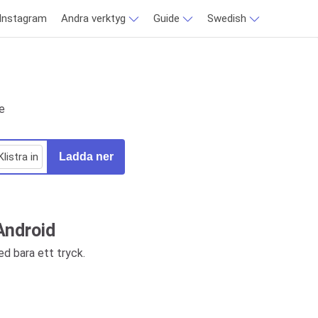
 Instagram
Andra verktyg
Guide
Swedish
e
Klistra in
Ladda ner
Android
d bara ett tryck.