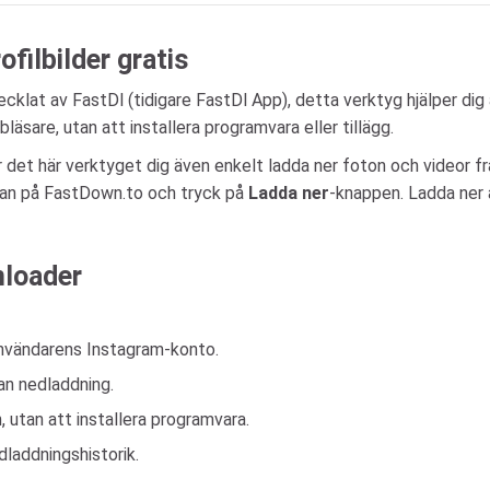
filbilder gratis
cklat av FastDl (tidigare FastDl App), detta verktyg hjälper dig a
läsare, utan att installera programvara eller tillägg.
er det här verktyget dig även enkelt ladda ner foton och videor 
utan på FastDown.to och tryck på
Ladda ner
-knappen. Ladda ner a
nloader
användarens Instagram-konto.
nan nedladdning.
 utan att installera programvara.
dladdningshistorik.