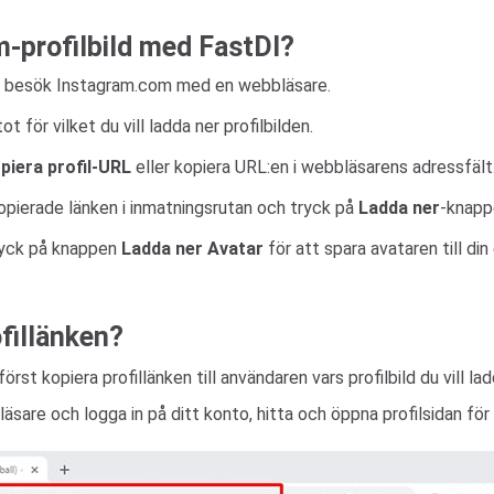
m-profilbild med FastDl?
er besök Instagram.com med en webbläsare.
för vilket du vill ladda ner profilbilden.
piera profil-URL
eller kopiera URL:en i webbläsarens adressfält
 kopierade länken i inmatningsrutan och tryck på
Ladda ner
-knapp
tryck på knappen
Ladda ner Avatar
för att spara avataren till din
fillänken?
rst kopiera profillänken till användaren vars profilbild du vill lad
are och logga in på ditt konto, hitta och öppna profilsidan för k