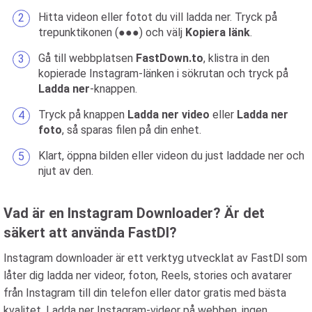
Hitta videon eller fotot du vill ladda ner. Tryck på
trepunktikonen (●●●) och välj
Kopiera länk
.
Gå till webbplatsen
FastDown.to
, klistra in den
kopierade Instagram-länken i sökrutan och tryck på
Ladda ner
-knappen.
Tryck på knappen
Ladda ner video
eller
Ladda ner
foto
, så sparas filen på din enhet.
Klart, öppna bilden eller videon du just laddade ner och
njut av den.
Vad är en Instagram Downloader? Är det
säkert att använda FastDl?
Instagram downloader är ett verktyg utvecklat av FastDl som
låter dig ladda ner videor, foton, Reels, stories och avatarer
från Instagram till din telefon eller dator gratis med bästa
kvalitet. Ladda ner Instagram-videor på webben, ingen