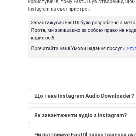
користувачів, тому FastDl був створений, що
Instagram на свої пристрої.
Завантажувач FastDl було розроблено з метою
Проте, ми залишаємо за собою право не нада
інших осіб.
Прочитайте наші Умови надання послуг
👉ту
Що таке Instagram Audio Downloader?
Як завантажити аудіо з Instagram?
Чи підтримує FastDl завантаження ауд