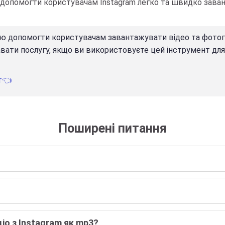
б допомогти користувачам Instagram легко та швидко зава
 допомогти користувачам завантажувати відео та фотографі
вати послугу, якщо ви використовуєте цей інструмент для
т👈
Поширені питання
іо з Instagram як mp3?