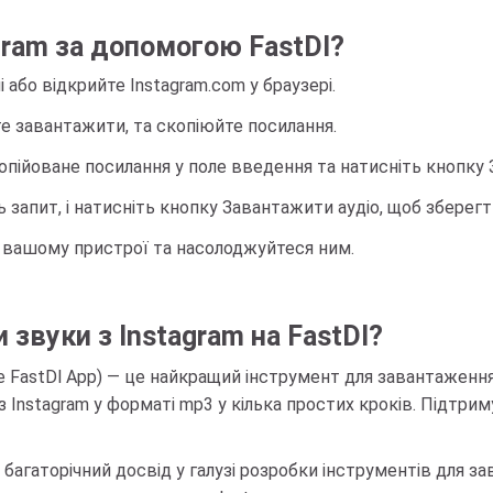
gram за допомогою FastDl?
 або відкрийте Instagram.com у браузері.
ете завантажити, та скопіюйте посилання.
копійоване посилання у поле введення та натисніть кнопку
 запит, і натисніть кнопку Завантажити аудіо, щоб зберег
а вашому пристрої та насолоджуйтеся ним.
звуки з Instagram на FastDl?
 FastDl App) — це найкращий інструмент для завантаження 
Instagram у форматі mp3 у кілька простих кроків. Підтриму
 багаторічний досвід у галузі розробки інструментів для 