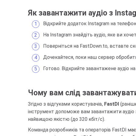
Як завантажити аудіо з Insta
Відкрийте додаток Instagram на телефоні
На Instagram знайдіть аудіо, яке ви хоч
Поверніться на FastDown.to, вставте с
Дочекайтеся, поки наш сервер обробить
Готово. Відкрийте завантажене аудіо н
Чому вам слід завантажувати 
Згідно з відгуками користувачів,
FastDl
(раніше
інструмент допоможе вам завантажити аудіо з 
найвищою якістю (до 320 кбіт/с).
Команда розробників та операторів FastDl має