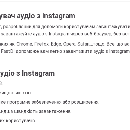
вач аудіо з Instagram
нт, розроблений для допомоги користувачам завантажувати 
а завантажуйте аудіо з Instagram через веб-браузер, без в
х як: Chrome, Firefox, Edge, Opera, Safari,...тощо. Все, що в
. FastDl допоможе вам легко завантажити аудіо з Instagra
діо з Instagram
3.
йвищою якістю.
ке програмне забезпечення або розширення.
йшвидша швидкість завантаження.
их користувачів.