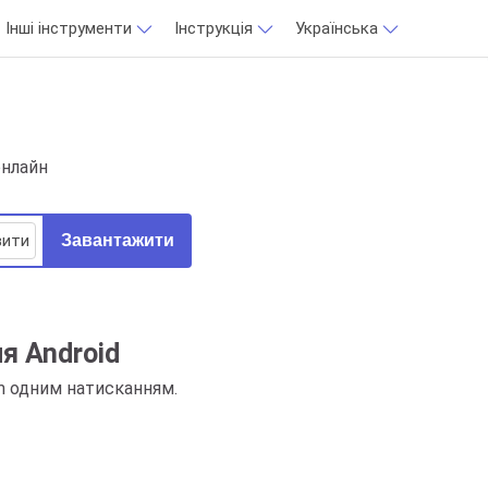
Інші інструменти
Інструкція
Українська
онлайн
вити
Завантажити
я Android
am одним натисканням.