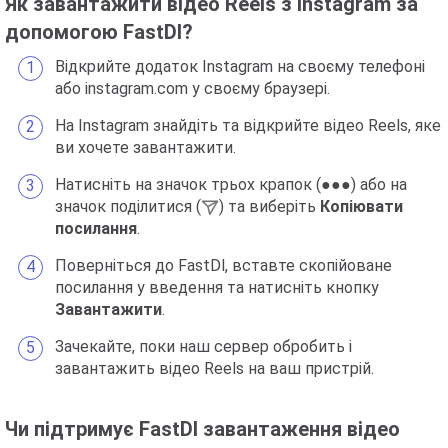
Як завантажити відео Reels з Instagram за
допомогою FastDl?
Відкрийте додаток Instagram на своєму телефоні
або instagram.com у своєму браузері.
На Instagram знайдіть та відкрийте відео Reels, яке
ви хочете завантажити.
Натисніть на значок трьох крапок (●●●) або на
значок поділитися (
) та виберіть
Копіювати
посилання
.
Поверніться до FastDl, вставте скопійоване
посилання у введення та натисніть кнопку
Завантажити
.
Зачекайте, поки наш сервер обробить і
завантажить відео Reels на ваш пристрій.
Чи підтримує FastDl завантаження відео