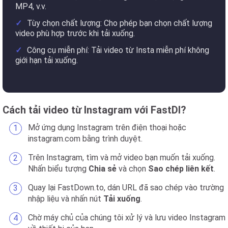
MP4, v.v.
Tùy chọn chất lượng: Cho phép bạn chọn chất lượng
video phù hợp trước khi tải xuống.
Công cụ miễn phí: Tải video từ Insta miễn phí không
giới hạn tải xuống.
Cách tải video từ Instagram với FastDl?
Mở ứng dụng Instagram trên điện thoại hoặc
instagram.com bằng trình duyệt.
Trên Instagram, tìm và mở video bạn muốn tải xuống.
Nhấn biểu tượng
Chia sẻ
và chọn
Sao chép liên kết
.
Quay lại FastDown.to, dán URL đã sao chép vào trường
nhập liệu và nhấn nút
Tải xuống
.
Chờ máy chủ của chúng tôi xử lý và lưu video Instagram