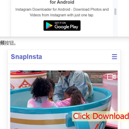
频
按钮。