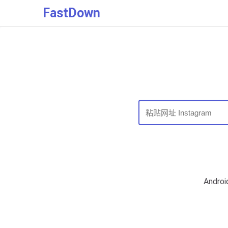
FastDown
Andr