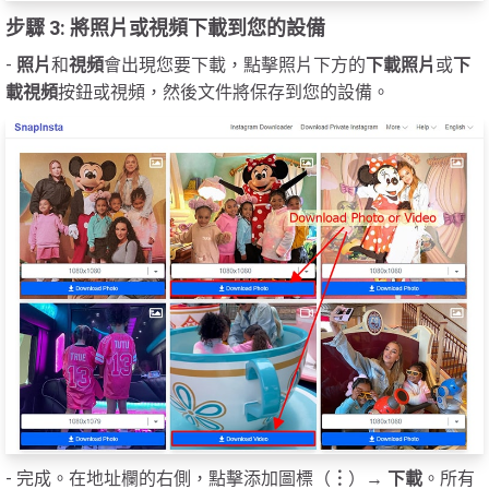
步驟 3: 將照片或視頻下載到您的設備
-
照片
和
視頻
會出現您要下載，點擊照片下方的
下載照片
或
下
載視頻
按鈕或視頻，然後文件將保存到您的設備。
- 完成。在地址欄的右側，點擊添加圖標（
︙
）→
下載
。所有