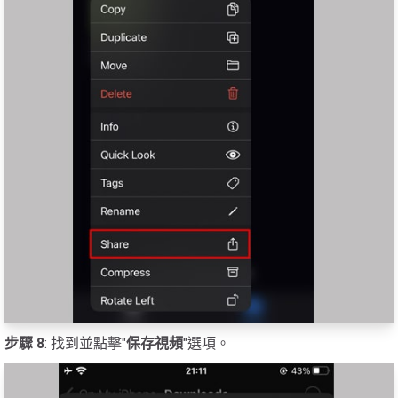
步驟 8
: 找到並點擊"
保存視頻
"選項。