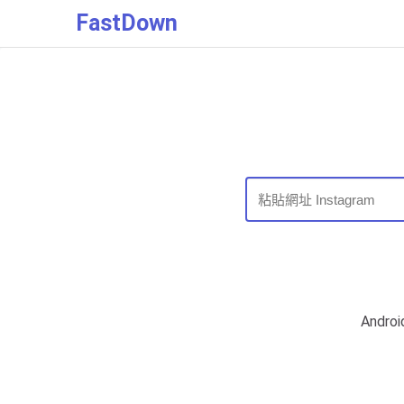
FastDown
Andr