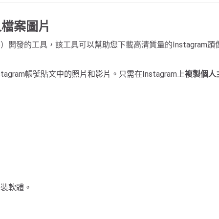
m個人檔案圖片
tDl App）開發的工具，該工具可以幫助您下載高清質量的Instagra
gram帳號貼文中的照片和影片。只需在Instagram上
複製個人主
。
安裝軟體。