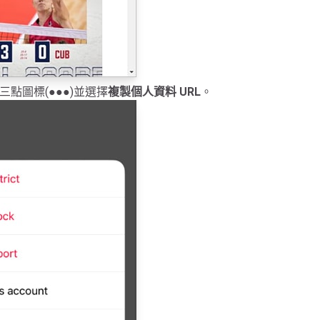
點圖標(●●●)並選擇
複製個人資料 URL
。