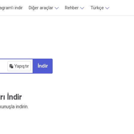
agram'ı indir
Diğer araçlar
Rehber
Türkçe
Yapıştır
İndir
ı İndir
unuşla indirin.