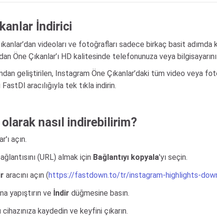
anlar İndirici
ıkanlar’dan videoları ve fotoğrafları sadece birkaç basit adımda
dan Öne Çıkanlar’ı HD kalitesinde telefonunuza veya bilgisayarınız
ndan geliştirilen, Instagram Öne Çıkanlar’daki tüm video veya foto
astDl aracılığıyla tek tıkla indirin.
olarak nasıl indirebilirim?
r'ı açın.
ğlantısını (URL) almak için
Bağlantıyı kopyala
'yı seçin.
ir
aracını açın (
https://fastdown.to/tr/instagram-highlights-dow
na yapıştırın ve
İndir
düğmesine basın.
ihazınıza kaydedin ve keyfini çıkarın.